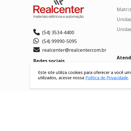
Matriz
Unida
Unida
(54) 3534-4400
(54) 99990-5095
realcenter@realcenter.com.br
Aten
Redes sociais
Conta
Este site utiliza cookies para oferecer a você 
utilizados, acesse nossa
Política de Privacidade
.
Traba
Formas de pagamento