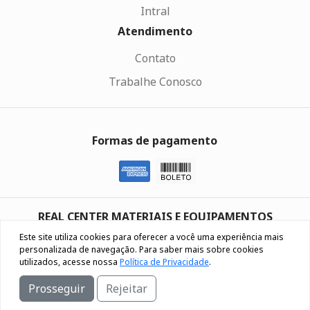
Intral
Atendimento
Contato
Trabalhe Conosco
Formas de pagamento
REAL CENTER MATERIAIS E EQUIPAMENTOS
ELETRICOS LTDA
Este site utiliza cookies para oferecer a você uma experiência mais
UNIDADES CAXIAS DO SUL | BENTO GONÇALVES | NOVO
personalizada de navegação. Para saber mais sobre cookies
utilizados, acesse nossa
Política de Privacidade
.
HAMBURGO
Prosseguir
Rejeitar