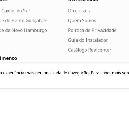
 Caxias do Sul
Diretrizes
de de Bento Gonçalves
Quem Somos
de de Novo Hamburgo
Política de Privacidade
Guia do Instalador
Catálogo Realcenter
dimento
to
uma experiência mais personalizada de navegação. Para saber mais so
lhe Conosco