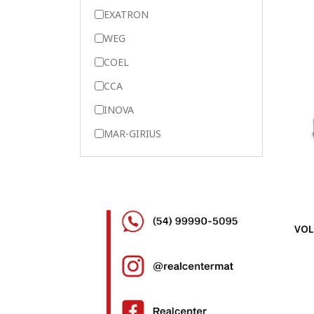
EXATRON
WEG
COEL
CCA
INOVA
MAR-GIRIUS
VOL