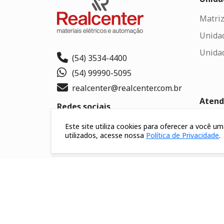
Matriz
Unida
Unida
(54) 3534-4400
(54) 99990-5095
realcenter@realcenter.com.br
Aten
Redes sociais
Conta
Este site utiliza cookies para oferecer a você 
utilizados, acesse nossa
Política de Privacidade
.
Traba
Formas de pagamento