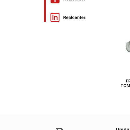
P
TOMA
Unida