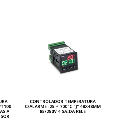
URA
CONTROLADOR TEMPERATURA
 PT100
C/ALARME -25 + 700°C "J" 48X48MM
AS A
85/250V 4 SAIDA RELE
NSOR