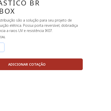
ASTICO BR
IBOX
tribuição são a solução para seu projeto de
uição elétrica. Possui porta reversível, dobradiça
ncia a raios UV e resistência IK07.
PIAL
ADICIONAR COTAÇÃO