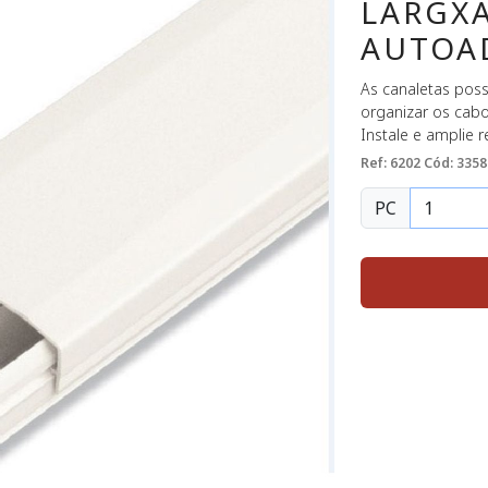
LARGXA
AUTOAD
As canaletas poss
organizar os cabo
Instale e amplie 
Ref: 6202
Cód: 3358
PC